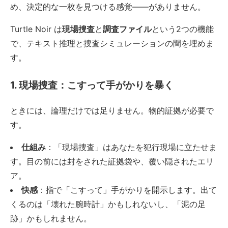
め、決定的な一枚を見つける感覚——がありません。
Turtle Noir は
現場捜査
と
調査ファイル
という2つの機能
で、テキスト推理と捜査シミュレーションの間を埋めま
す。
1. 現場捜査：こすって手がかりを暴く
ときには、論理だけでは足りません。物的証拠が必要で
す。
仕組み
：「現場捜査」はあなたを犯行現場に立たせま
す。目の前には封をされた証拠袋や、覆い隠されたエリ
ア。
快感
：指で「こすって」手がかりを開示します。出て
くるのは「壊れた腕時計」かもしれないし、「泥の足
跡」かもしれません。