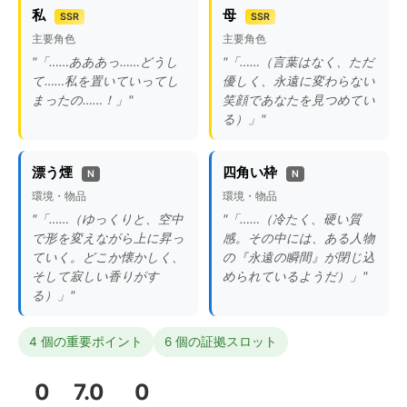
私
母
SSR
SSR
主要角色
主要角色
"「……あああっ……どうし
"「……（言葉はなく、ただ
て……私を置いていってし
優しく、永遠に変わらない
まったの……！」"
笑顔であなたを見つめてい
る）」"
漂う煙
四角い枠
N
N
環境・物品
環境・物品
"「……（ゆっくりと、空中
"「……（冷たく、硬い質
で形を変えながら上に昇っ
感。その中には、ある人物
ていく。どこか懐かしく、
の『永遠の瞬間』が閉じ込
そして寂しい香りがす
められているようだ）」"
る）」"
4 個の重要ポイント
6 個の証拠スロット
0
7.0
0