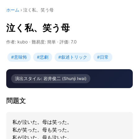
ホーム
›
泣く私、笑う母
泣く私、笑う母
作者: kubo
·
難易度: 簡単
·
評価: 7.0
#意味怖
#悲劇
#叙述トリック
#日常
演出スタイル: 岩井俊二 (Shunji Iwai)
問題文
私が泣いた。母は笑った。

私が笑った。母も笑った。

私が泣いた。母も泣いた。
