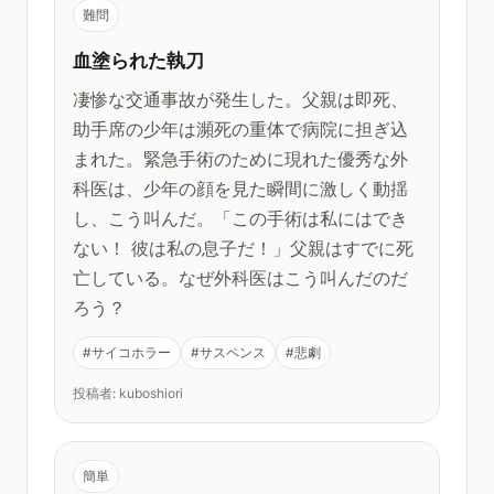
難問
血塗られた執刀
凄惨な交通事故が発生した。父親は即死、
助手席の少年は瀕死の重体で病院に担ぎ込
まれた。緊急手術のために現れた優秀な外
科医は、少年の顔を見た瞬間に激しく動揺
し、こう叫んだ。「この手術は私にはでき
ない！ 彼は私の息子だ！」父親はすでに死
亡している。なぜ外科医はこう叫んだのだ
ろう？
#サイコホラー
#サスペンス
#悲劇
投稿者: kuboshiori
簡単