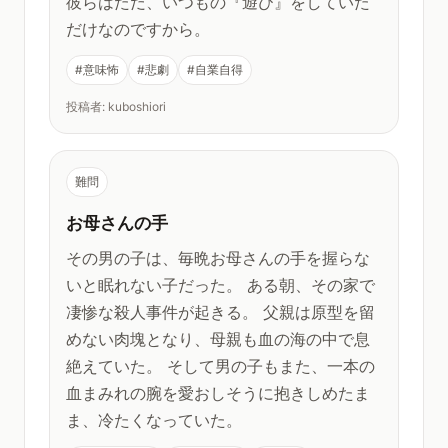
彼らはただ、いつもの『遊び』をしていた
だけなのですから。
#意味怖
#悲劇
#自業自得
投稿者: kuboshiori
難問
お母さんの手
その男の子は、毎晩お母さんの手を握らな
いと眠れない子だった。 ある朝、その家で
凄惨な殺人事件が起きる。 父親は原型を留
めない肉塊となり、母親も血の海の中で息
絶えていた。 そして男の子もまた、一本の
血まみれの腕を愛おしそうに抱きしめたま
ま、冷たくなっていた。