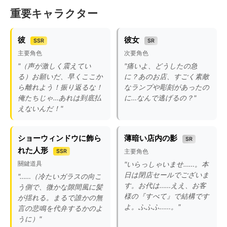
重要キャラクター
彼
彼女
SSR
SR
主要角色
次要角色
"（声が激しく震えてい
"痛いよ、どうしたの急
る）お願いだ、早くここか
に？あのお店、すごく素敵
ら離れよう！振り返るな！
なランプや彫刻があったの
俺たちじゃ…あれは到底払
に…なんで逃げるの？"
えないんだ！"
ショーウィンドウに飾ら
薄暗い店内の影
SR
れた人形
主要角色
SSR
關鍵道具
"いらっしゃいませ……。本
日は閉店セールでございま
"……（冷たいガラスの向こ
す。お代は……ええ、お客
う側で、微かな隙間風に髪
様の『すべて』で結構です
が揺れる。まるで誰かの無
よ。ふふふ……。"
言の悲鳴を代弁するかのよ
うに）"